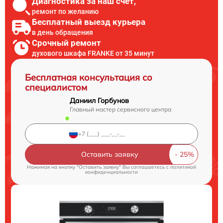
Диагностика за наш счет,
ремонт по желанию
Бесплатный выезд курьера
в день обращения
Срочный ремонт
духового шкафа FRANKE от 35 минут
Бесплатная консультация со
специалистом
Даниил Горбунов
Главный мастер сервисного центра
Оставить заявку
Нажимая на кнопку "Оставить заявку" Вы соглашаетесь c
политикой
конфиденциальности