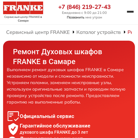
+7 (846) 219-27-43
Ежедневно с 9:00 до 21:00
Сервисный центр FRANKE
в
Позвонить
мне утром
Самаре
Сервисный центр FRANKE
Каталог устройств
Рем
Ремонт Духовых шкафов
FRANKE в Самаре
Выполняем ремонт духовых шкафов FRANKE в Самаре
независимо от модели и сложности неисправности.
Устраняем поломки, заменяем неисправные узлы,
используем оригинальные запчасти и проводим полную
проверку устройства после ремонта. Предоставляем
гарантию на выполненные работы.
Официальный сервис
Гарантийное обслуживание
духового шкафа FRANKE до 3 лет