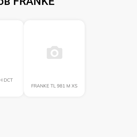
ов FRANKE
H DCT
FRANKE TL 981 M XS