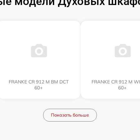
ые модели Духовых шкаф
FRANKE CR 912 M BM DCT
FRANKE CR 912 M W
60+
60+
Показать больше