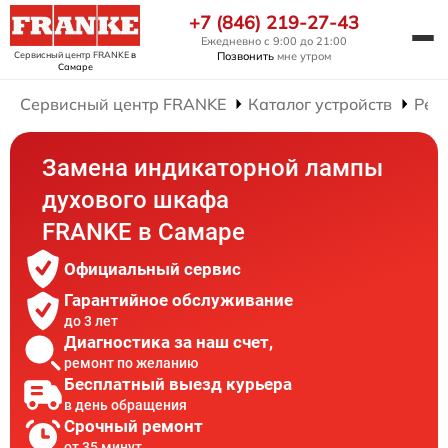
+7 (846) 219-27-43
Ежедневно с 9:00 до 21:00
Сервисный центр FRANKE
в
Позвонить
мне утром
Самаре
Сервисный центр FRANKE
Каталог устройств
Рем
Замена индикаторной лампы
духового шкафа
FRANKE в Самаре
Официальный сервис
Гарантийное обслуживание
до 3 лет
Диагностика за наш счет,
ремонт по желанию
Бесплатный выезд курьера
в день обращения
Срочный ремонт
от 35 минут