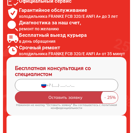
Официальный сервис
Гарантийное обслуживание
холодильника FRANKE FCB 320/E ANFI A+ до 3 лет
Диагностика за наш счет,
ремонт по желанию
Бесплатный выезд курьера
в день обращения
Срочный ремонт
холодильника FRANKE FCB 320/E ANFI A+ от 35 минут
Бесплатная консультация со
специалистом
Оставить заявку
Нажимая на кнопку "Оставить заявку" Вы соглашаетесь c
политикой
конфиденциальности