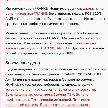
Мы ремонтируем FRANKE. Наши мастера -
специалисты по
ремонту техники FRANKE
. Восстановить модель FCB 320/E
ANFI A+ для мастеров не будет новой задачей. На все виды
проведенных работ у нас имеется гарантия.
Минимальные сроки выполнения ремонта. Мы большая
сеть мастерских техники FRANKE. Мы имеем более 20 тыс.
запчастей. И возможно на наших складах
уже имеется
запчасть на модель FCB 320/E ANFI A+
. При заказе ремонта
на сайте - предоставляется скидка -25%.
Знаем свое дело
Будьте уверены в профессионализме наших мастеров - они
с уверенностью выполнят ремонт FRANKE FCB 320/E ANFI
A+. По данным наших мастеров в Самаре по ремонту
FRANKE, наиболее востребованы следующие услуги:
Устранение утечки хладагента
,
Замена электросхемы
,
Замена фильтра осушителя
,
Замена ТЭН
,
Замена
трубопровода
,
Перевешивание дверей
,
Прочистка
дренажной системы
,
Ремонт датчика морозильного