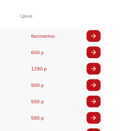
Цена
бесплатно
600 р
1290 р
500 р
550 р
590 р