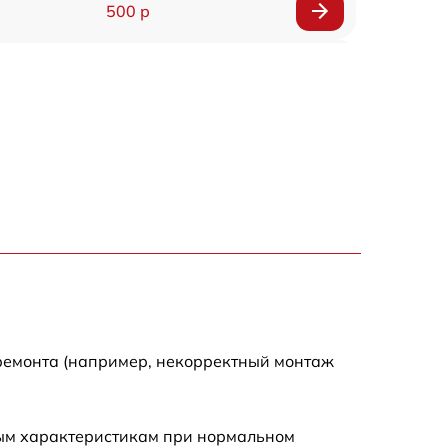
500 р
650 р
500 р
650 р
710 р
590 р
650 р
 ремонта (например, некорректный монтаж
800 р
ным характеристикам при нормальном