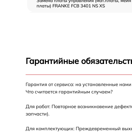
Замена платы управления (мат.платы, мейн
платы) FRANKE FCB 3401 NS XS
Ремонт/замена датчика температуры
FRANKE FCB 3401 NS XS
Замена термостата FRANKE FCB 3401 NS XS
Замена усилителей FRANKE FCB 3401 NS X
Гарантийные обязательст
Замена таймера FRANKE FCB 3401 NS XS
Замена электросхемы FRANKE FCB 3401 NS
Гарантия от сервиса: на установленные нами
XS
Что считается гарантийным случаем?
Ремонт испарителя FRANKE FCB 3401 NS XS
Для работ: Повторное возникновение дефект
запчасти).
Устранение засора трубопровода FRANKE
FCB 3401 NS XS
Для комплектующих: Преждевременный выход 