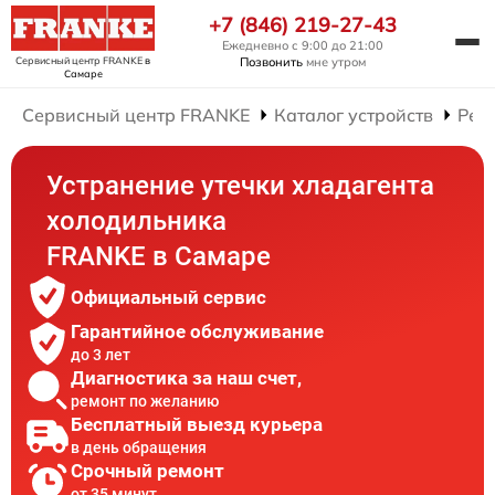
+7 (846) 219-27-43
Ежедневно с 9:00 до 21:00
Сервисный центр FRANKE
в
Позвонить
мне утром
Самаре
Сервисный центр FRANKE
Каталог устройств
Рем
Устранение утечки хладагента
холодильника
FRANKE в Самаре
Официальный сервис
Гарантийное обслуживание
до 3 лет
Диагностика за наш счет,
ремонт по желанию
Бесплатный выезд курьера
в день обращения
Срочный ремонт
от 35 минут