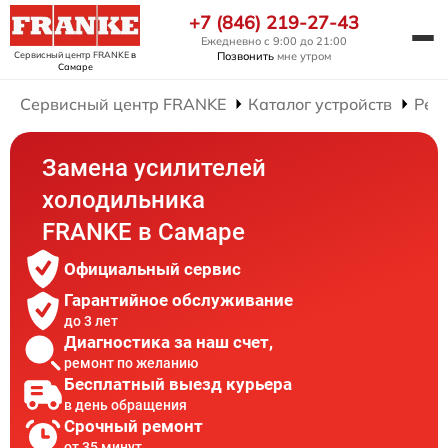
+7 (846) 219-27-43
Ежедневно с 9:00 до 21:00
Сервисный центр FRANKE
в
Позвонить
мне утром
Самаре
Сервисный центр FRANKE
Каталог устройств
Рем
Замена усилителей
холодильника
FRANKE в Самаре
Официальный сервис
Гарантийное обслуживание
до 3 лет
Диагностика за наш счет,
ремонт по желанию
Бесплатный выезд курьера
в день обращения
Срочный ремонт
от 35 минут