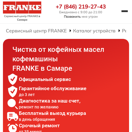
+7 (846) 219-27-43
Ежедневно с 9:00 до 21:00
Сервисный центр FRANKE
в
Позвонить
мне утром
Самаре
Сервисный центр FRANKE
Каталог устройств
Рем
Чистка от кофейных масел
кофемашины
FRANKE в Самаре
Официальный сервис
Гарантийное обслуживание
до 3 лет
Диагностика за наш счет,
ремонт по желанию
Бесплатный выезд курьера
в день обращения
Срочный ремонт
от 35 минут