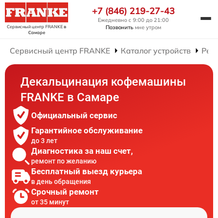
+7 (846) 219-27-43
Ежедневно с 9:00 до 21:00
Сервисный центр FRANKE
в
Позвонить
мне утром
Самаре
Сервисный центр FRANKE
Каталог устройств
Рем
Декальцинация кофемашины
FRANKE в Самаре
Официальный сервис
Гарантийное обслуживание
до 3 лет
Диагностика за наш счет,
ремонт по желанию
Бесплатный выезд курьера
в день обращения
Срочный ремонт
от 35 минут