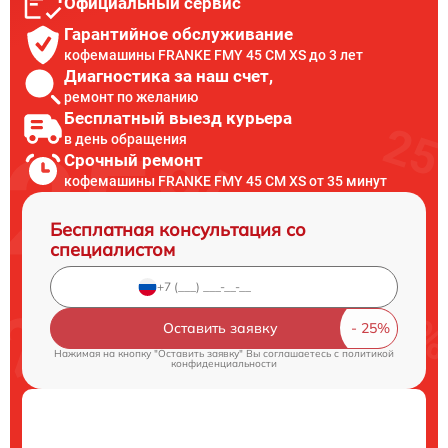
Официальный сервис
Гарантийное обслуживание
кофемашины FRANKE FMY 45 CM XS до 3 лет
Диагностика за наш счет,
ремонт по желанию
Бесплатный выезд курьера
в день обращения
Срочный ремонт
кофемашины FRANKE FMY 45 CM XS от 35 минут
Бесплатная консультация со
специалистом
Оставить заявку
Нажимая на кнопку "Оставить заявку" Вы соглашаетесь c
политикой
конфиденциальности