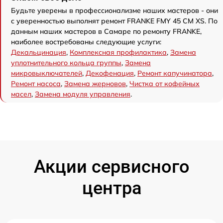
Будьте уверены в профессионализме наших мастеров - они
с уверенностью выполнят ремонт FRANKE FMY 45 CM XS. По
данным наших мастеров в Самаре по ремонту FRANKE,
наиболее востребованы следующие услуги:
Декальцинация
,
Комплексная профилактика
,
Замена
уплотнительного кольца группы
,
Замена
микровыключателей
,
Декофенация
,
Ремонт капучинатора
,
Ремонт насоса
,
Замена жерновов
,
Чистка от кофейных
масел
,
Замена модуля управления
.
Акции сервисного
центра