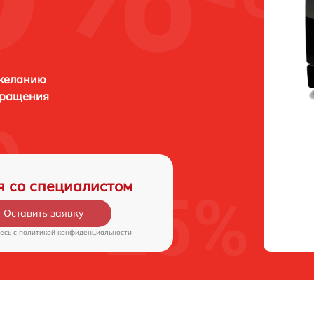
 желанию
бращения
я со специалистом
Оставить заявку
есь c
политикой конфиденциальности