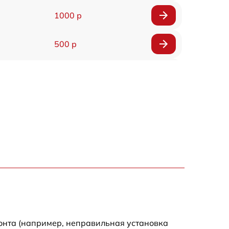
1000 р
500 р
500 р
450 р
500 р
500 р
500 р
500 р
онта (например, неправильная установка