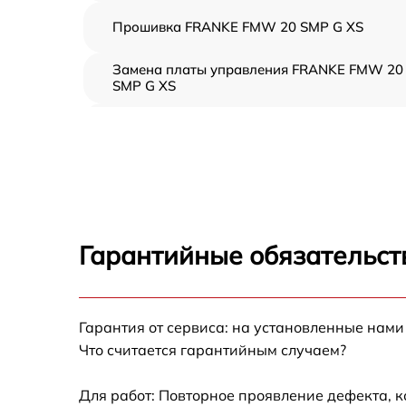
Прошивка FRANKE FMW 20 SMP G XS
Замена платы управления FRANKE FMW 20
SMP G XS
Ремонт платы управления (восстановление)
FRANKE FMW 20 SMP G XS
Замена датчиков FRANKE FMW 20 SMP G X
Замена вентилятора FRANKE FMW 20 SMP 
XS
Гарантийные обязательст
Ремонт магнетрона FRANKE FMW 20 SMP G
XS
Ремонт волновода FRANKE FMW 20 SMP G
Гарантия от сервиса: на установленные нами
XS
Что считается гарантийным случаем?
Ремонт переключателей режимов FRANKE
FMW 20 SMP G XS
Для работ: Повторное проявление дефекта, 