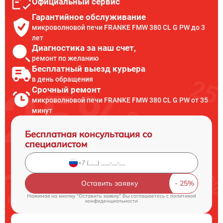
Официальный сервис
Гарантийное обслуживание
микроволновой печи FRANKE FMW 380 CL G PW до 3
лет
Диагностика за наш счет,
ремонт по желанию
Бесплатный выезд курьера
в день обращения
Срочный ремонт
микроволновой печи FRANKE FMW 380 CL G PW от 35
минут
Бесплатная консультация со
специалистом
Оставить заявку
Нажимая на кнопку "Оставить заявку" Вы соглашаетесь c
политикой
конфиденциальности