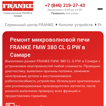
+7 (846) 219-27-43
Ежедневно с 9:00 до 21:00
Сервисный центр FRANKE
в
Позвонить
мне утром
Самаре
Сервисный центр FRANKE
Каталог устройств
Рем
Ремонт микроволновой печи
FRANKE FMW 380 CL G PW в
Самаре
Выполняем ремонт FRANKE FMW 380 CL G PW в Самаре с
устранением неисправностей любой сложности. Проводим
диагностику, выявляем причины поломки, заменяем
неисправные детали и восстанавливаем
работоспособность устройства. Используем оригинальные
или рекомендованные производителем запчасти, после
ремонта выполняем проверку всех функций и
предоставляем гарантию.