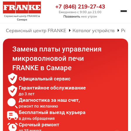
+7 (846) 219-27-43
Ежедневно с 9:00 до 21:00
Сервисный центр FRANKE
в
Позвонить
мне утром
Самаре
Сервисный центр FRANKE
Каталог устройств
Рем
Замена платы управления
микроволновой печи
FRANKE в Самаре
Официальный сервис
Гарантийное обслуживание
до 3 лет
Диагностика за наш счет,
ремонт по желанию
Бесплатный выезд курьера
в день обращения
Срочный ремонт
от 35 минут