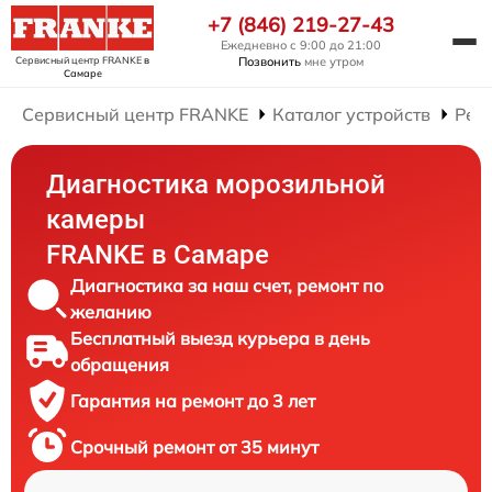
+7 (846) 219-27-43
Ежедневно с 9:00 до 21:00
Сервисный центр FRANKE
в
Позвонить
мне утром
Самаре
Сервисный центр FRANKE
Каталог устройств
Рем
Диагностика морозильной
камеры
FRANKE в Самаре
Диагностика за наш счет, ремонт по
желанию
Бесплатный выезд курьера в день
обращения
Гарантия на ремонт до 3 лет
Срочный ремонт от 35 минут